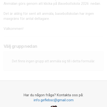
Anmälan görs genom att klicka på
Basebollskola 2026
nedan.
Det är aldrig för sent att anmäla, basebollskolan har ingen
maxgräns för antal deltagare.
Välkommen!
Välj grupp nedan
Det finns ingen grupp att anmäla sig till i detta formulär.
Har du någon fråga? Kontakta oss på:
info.geflebsc@gmail.com