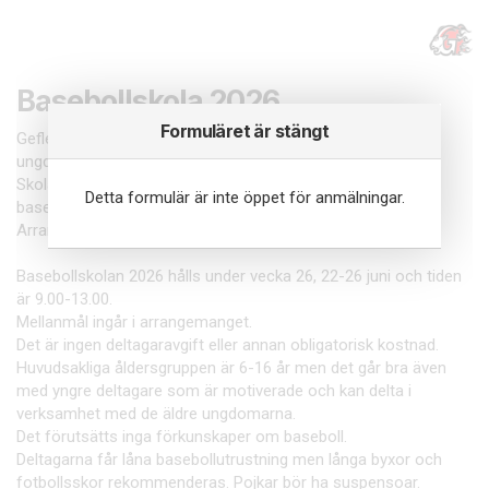
Basebollskola 2026
Formuläret är stängt
Gefle Baseboll Club arrangerar varje år en basebollskola för
ungdomar.
Skolan är mycket uppskattad och ett bra sätt att börja med
Detta formulär är inte öppet för anmälningar.
baseboll.
Arrangemanget sker i samarbete med Gävle Kommun.
Basebollskolan 2026 hålls under vecka 26, 22-26 juni och tiden
är 9.00-13.00.
Mellanmål ingår i arrangemanget.
Det är ingen deltagaravgift eller annan obligatorisk kostnad.
Huvudsakliga åldersgruppen är 6-16 år men det går bra även
med yngre deltagare som är motiverade och kan delta i
verksamhet med de äldre ungdomarna.
Det förutsätts inga förkunskaper om baseboll.
Deltagarna får låna basebollutrustning men långa byxor och
fotbollsskor rekommenderas. Pojkar bör ha suspensoar.