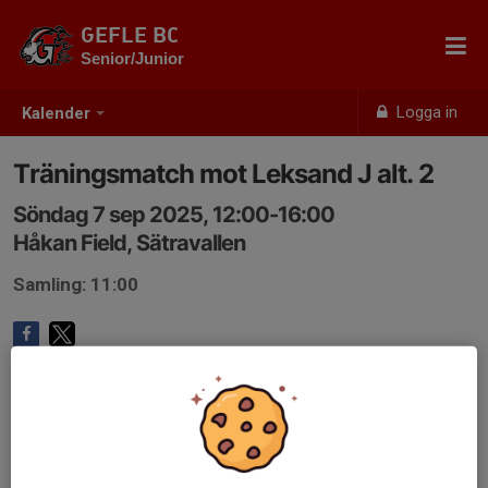
GEFLE BC
Senior/Junior
Logga in
Kalender
Träningsmatch mot Leksand J alt. 2
Söndag 7 sep 2025, 12:00-16:00
Håkan Field, Sätravallen
Samling: 11:00