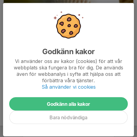
Godkänn kakor
Här hamnar automatiskt de senaste nyheterna på hemsidan. För
Vi använder oss av kakor (cookies) för att vår
att kunna börja administrera hemsidan loggar du in högst upp till
webbplats ska fungera bra för dig. De används
höger.
även för webbanalys i syfte att hjälpa oss att
förbättra våra tjänster.
/Svenskalag.se
Så använder vi cookies
Godkänn alla kakor
Bara nödvändiga