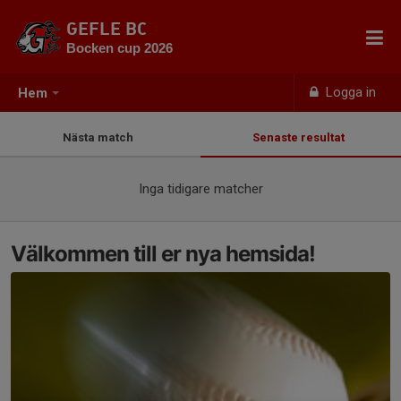
GEFLE BC
Bocken cup 2026
Logga in
Hem
Nästa match
Senaste resultat
Inga tidigare matcher
Välkommen till er nya hemsida!