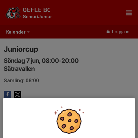
GEFLE BC
Senior/Junior
Logga in
Kalender
Juniorcup
Söndag 7 jun, 08:00-20:00
Sätravallen
Samling: 08:00