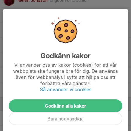
Melvin Jönsson
, Ungdom U15/Junior
Mikael Boström
Mikael Sparr
, Bocken Cup 2025
Peter Cargerman
Godkänn kakor
Peter Jansson
Vi använder oss av kakor (cookies) för att vår
webbplats ska fungera bra för dig. De används
Tomas Andersson
även för webbanalys i syfte att hjälpa oss att
förbättra våra tjänster.
Så använder vi cookies
Walter Jansson
, Ungdom U12 och yngre
Ledare
Godkänn alla kakor
Johan Holgersson
Tränare
Bara nödvändiga