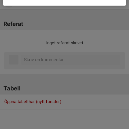
Oskar Vejkdal Thorsberg
Tränare
Referat
Inget referat skrivet
Tabell
Öppna tabell här (nytt fönster)