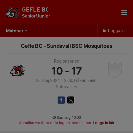
GEFLE BC
Senior/Junior
Logga in
Matcher
Gefle BC - Sundsvall BSC Mosquitoes
Regionserien
10 - 17
26 maj 2024, 12:00, Håkan Field,
Sätravallen
Samling 10:00
Anmälan var öppen för lagets medlemmar.
Logga in här