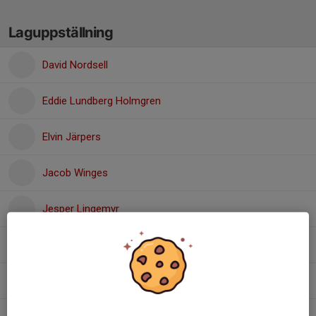
Laguppställning
David Nordsell
Eddie Lundberg Holmgren
Elvin Järpers
Jacob Winges
Jesper Lingemyr
Ludwig Blomgren
, Ungdom U15/Junior
Mikael Boström