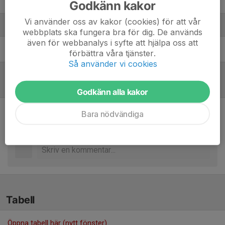
Tomas Andersson
Godkänn kakor
Vi använder oss av kakor (cookies) för att vår
Ledare
webbplats ska fungera bra för dig. De används
även för webbanalys i syfte att hjälpa oss att
Oskar Vejkdal Thorsberg
Tränare
förbättra våra tjänster.
Så använder vi cookies
Referat
Godkänn alla kakor
Bara nödvändiga
Inget referat skrivet
Tabell
Öppna tabell här (nytt fönster)