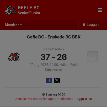
GEFLE BC
Senior/Junior
Logga in
Matcher
Gefle BC - Enskede BG BBK
Regionserien
37 - 26
17 aug 2024, 12:00, Håkan Field,
Sätravallen
Samling 10:00
Anmälan var öppen för lagets medlemmar.
Logga in här