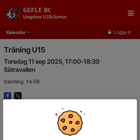
GEFLE BC
Ungdom U15/Junior
Logga in
Kalender
Träning U15
Torsdag 11 sep 2025, 17:00-18:30
Sätravallen
Samling: 16:50