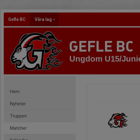
Gefle BC
Våra lag
GEFLE BC
Ungdom U15/Juni
Hem
Nyheter
Truppen
Matcher