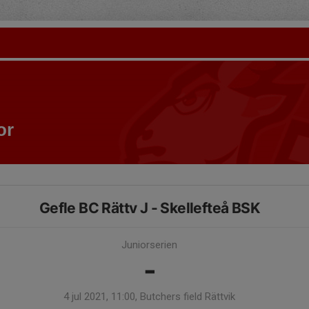
or
Gefle BC Rättv J - Skellefteå BSK
Juniorserien
-
4 jul 2021, 11:00, Butchers field Rättvik