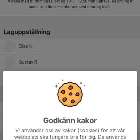
Avresa med bil/minibuss lördag 10 juli 12.00 från Sätravallen om inget
annat bestäms. Hemkomst sent söndag kväll.
Laguppställning
Elias N.
Gustav R.
Ibrahim S.
Ledare
Anders Svensson
Ledare, hjälptränare
Godkänn kakor
Lise-Lott Nordsell
Lagledare
Vi använder oss av kakor (cookies) för att vår
webbplats ska fungera bra för dig. De används