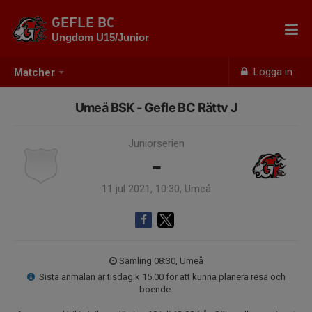
GEFLE BC
Ungdom U15/Junior
Logga in
Matcher
Umeå BSK - Gefle BC Rättv J
Juniorserien
-
11 jul 2021, 10:30, Umeå
Samling 08:30, Umeå
Sista anmälan är tisdag k 15.00 för att kunna planera resa och
boende.