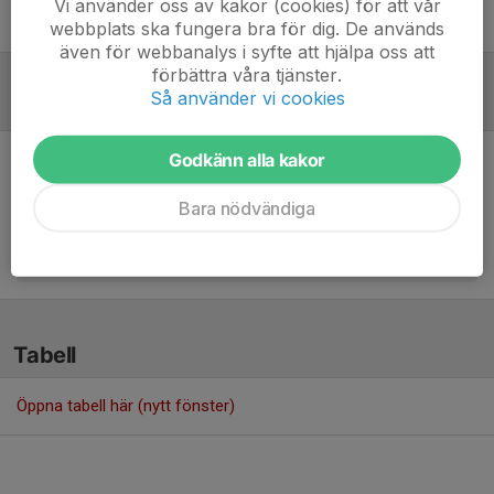
Vi använder oss av kakor (cookies) för att vår
Lise-Lott Nordsell
Lagledare
webbplats ska fungera bra för dig. De används
även för webbanalys i syfte att hjälpa oss att
förbättra våra tjänster.
Så använder vi cookies
Referat
Godkänn alla kakor
Inget referat skrivet
Bara nödvändiga
Tabell
Öppna tabell här (nytt fönster)