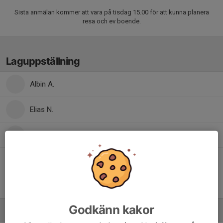
Sista anmälan kommer att vara på tisdag 15.00 för att kunna planera
resa och ev boende.
Laguppställning
Albin A.
Elias N.
Gustav R.
Ibrahim S.
Jack H.
Godkänn kakor
Ledare