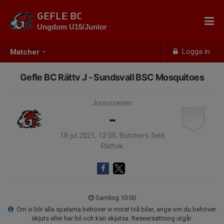
GEFLE BC
Ungdom U15/Junior
Logga in
Matcher
Gefle BC Rättv J - Sundsvall BSC Mosquitoes
Juniorserien
-
18 jul 2021, 12:00, Butchers field
Rättvik
Samling 10:00
Om vi blir alla spelarna behöver vi minst två bilar, ange om du behöver
skjuts eller har bil och kan skjutsa. Reseersättning utgår.