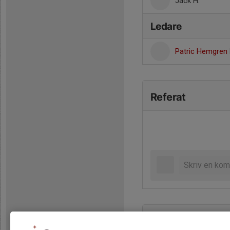
Jack H.
Ledare
Patric Hemgren
Referat
Tabell