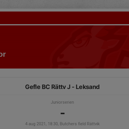
or
Gefle BC Rättv J - Leksand
Juniorserien
-
4 aug 2021, 18:30, Butchers field Rättvik