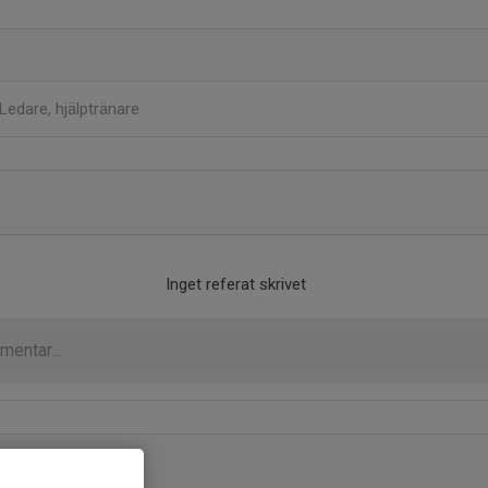
Ledare, hjälptränare
Inget referat skrivet