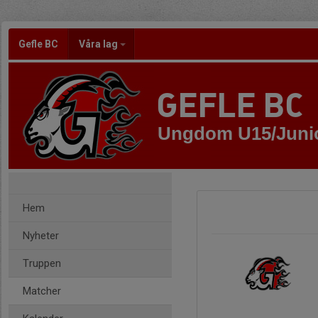
Gefle BC
Våra lag
GEFLE BC
Ungdom U15/Juni
Hem
Nyheter
Truppen
Matcher