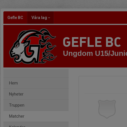
Gefle BC
Våra lag
GEFLE BC
Ungdom U15/Juni
Hem
Nyheter
Truppen
Matcher