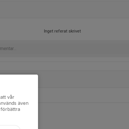
Inget referat skrivet
önster)
att vår
 används även
 förbättra