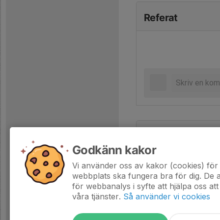
Referat
Tabell
Godkänn kakor
Öppna tabell här (nytt f
Vi använder oss av kakor (cookies) för 
webbplats ska fungera bra för dig. De
för webbanalys i syfte att hjälpa oss att
våra tjänster.
Så använder vi cookies