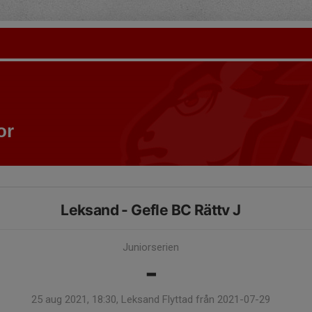
or
Leksand - Gefle BC Rättv J
Juniorserien
-
25 aug 2021, 18:30, Leksand Flyttad från 2021-07-29