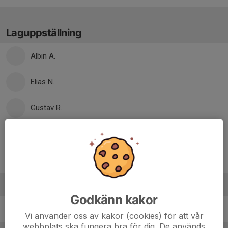
Laguppställning
Albin A.
Elias N.
Gustav R.
Ibrahim S.
Jack H.
Ledare
Godkänn kakor
Anders Svensson
Planering, kontaktperson
Vi använder oss av kakor (cookies) för att vår
webbplats ska fungera bra för dig. De används