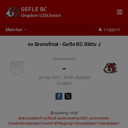
GEFLE BC
Ungdom U15/Junior
Logga in
Matcher
ev Bronsfinal - Gefle BC Rättv J
Juniorserien
-
26 sep 2021, 16:00, Slutspel
Örvallen
Samling 14:00
stats.baseboll-softboll.se/en/events/2021-juniorserien-
baseboll/calendars?round=873&group=Group&team=Team&date=