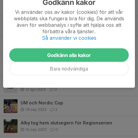
Godkänn kakor
Bortamatcherna Gefle - Sundsvall streamas
1 jun 2024
0
Vi använder oss av kakor (cookies) för att vår
webbplats ska fungera bra för dig. De används
Matcherna Sundsvall - Gefle streamas
även för webbanalys i syfte att hjälpa oss att
26 maj 2024
0
förbättra våra tjänster.
Så använder vi cookies
Hemmapremiär mot Sundbyberg B 19/5 inställd
15 maj 2024
0
Godkänn alla kakor
Dags att betala medlems- och spelaravgift 2024
Bara nödvändiga
22 apr 2024
0
Sponsorhuset
12 apr 2024
0
UM och Nordic Cup
18 sep 2023
2
Alby tog hem slutsegern för Regionserien
16 sep 2023
0