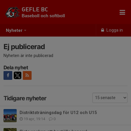
GEFLE BC
Baseboll och softboll
Logga in
Nyheter
Ej publicerad
Nyheten är inte publicerad
Dela nyhet
Tidigare nyheter
Distriktsträningsdag för U12 och U15
19 apr, 19:14
0