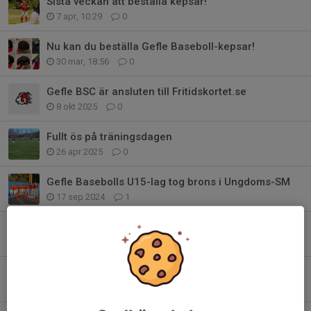
Sista veckan att beställa kepsar!
7 apr, 10:29
0
Nu kan du beställa Gefle Baseboll-kepsar!
30 mar, 18:56
0
Gefle BSC är ansluten till Fritidskortet.se
8 okt 2025
0
Fullt ös på träningsdagen
26 apr 2025
0
Gefle Basebolls U15-lag tog brons i Ungdoms-SM
17 sep 2024
1
Olof Agner har gått bort
11 sep 2024
8
Matcherna Sundbyberg - Gefle streamas
6 jun 2024
0