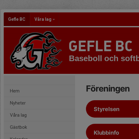
Gefle BC
Våra lag
GEFLE BC
Baseboll och softb
Föreningen
Hem
Nyheter
Styrelsen
Våra lag
Gästbok
Klubbinfo