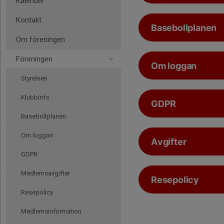
Kalender
Kontakt
Basebollplanen
Om föreningen
Föreningen
Om loggan
Styrelsen
Klubbinfo
GDPR
Basebollplanen
Om loggan
Avgifter
GDPR
Medlemsavgifter
Resepolicy
Resepolicy
Medlemsinformation