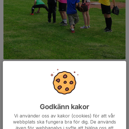
Gefle Baseboll Club arrangerar i år vår basebollskola för
ungdomar igen! Skolan är mycket uppskattad och ett bra sätt att
börja med baseboll.
Arrangemanget sker i samarbete med Gävle Kommun.
Basebollskolan 2026 hålls under vecka 26, Måndag 22 till
Godkänn kakor
Torsdag 25 juni och tiden är 9.30-13.00.
Mellanmål ingår i arrangemanget.
Vi använder oss av kakor (cookies) för att vår
Det är ingen deltagaravgift eller annan obligatorisk kostnad.
webbplats ska fungera bra för dig. De används
Huvudsakliga åldersgruppen är 6-16 år men det går bra även
även för webbanalys i syfte att hjälpa oss att