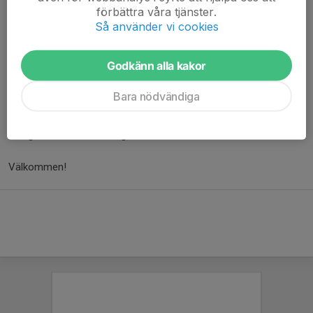
med yngre deltagare som är motiverade och kan delta i
förbättra våra tjänster.
verksamhet med de äldre ungdomarna.
Så använder vi cookies
Det förutsätts inga förkunskaper om baseboll. Deltagarna får
låna basebollutrustning men långa byxor och fotbollsskor
Godkänn alla kakor
rekommenderas. Pojkar skall ha suspensoar.
Du anmäler dig via
formuläret
, observera att det är två sidor att
Bara nödvändiga
fylla i!
Det är aldrig för sent att anmäla, basebollskolan har ingen
maxgräns för antal deltagare.
Välkommen!